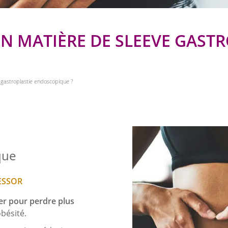
N MATIÈRE DE SLEEVE GASTR
 gastroplastie endoscopique ?
que
ESSOR
er pour perdre plus
bésité.