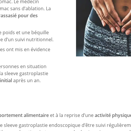
stomac. Le médecin
omac sans d’ablation. La
rassasié pour des
e poids et une béquille
 d’un suivi nutritionnel.
ses ont mis en évidence
ersonnes en situation
la sleeve gastroplastie
nitial
après un an.
ortement alimentaire
et à la reprise d’une
activité physiqu
une sleeve gastroplastie endoscopique d’être suivi régulière