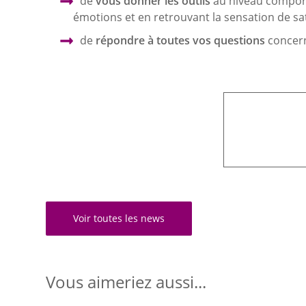
de
vous donner les outils
au niveau comport
émotions et en retrouvant la sensation de sa
de
répondre à toutes vos questions
concern
Voir toutes les news
Vous aimeriez aussi...