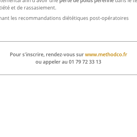
emental afin d'avoir une
perte de poids pérenne
dans le t
tiété et de rassasiement.
ant les recommandations diététiques post-opératoires
Pour s'inscrire, rendez-vous sur
www.methodco.fr
ou appeler au 01 79 72 33 13