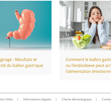
gnage : Résultats et
Comment le ballon gast
cité du ballon gastrique
ou l’endosleeve peut ar
l’alimentation émotionne
ens Utiles
Informations légales
Charte déontologique
Contac